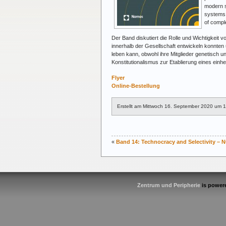
modern s
systems.
of compl
Der Band diskutiert die Rolle und Wichtigkeit v
innerhalb der Gesellschaft entwickeln konnten
leben kann, obwohl ihre Mitglieder genetisch u
Konstitutionalismus zur Etablierung eines einhe
Flyer
Online-Bestellung
Erstellt am Mittwoch 16. September 2020 um 
«
Band 14: Technocracy and Selectivity – 
Zentrum und Peripherie
is power