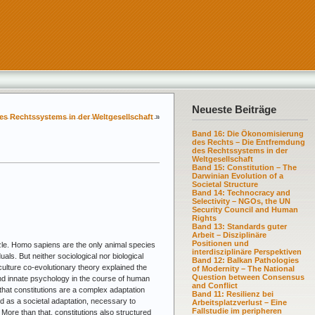
Neueste Beiträge
s Rechtssystems in der Weltgesellschaft
»
Band 16: Die Ökonomisierung
des Rechts – Die Entfremdung
des Rechtssystems in der
Weltgesellschaft
Band 15: Constitution – The
Darwinian Evolution of a
Societal Structure
Band 14: Technocracy and
Selectivity – NGOs, the UN
Security Council and Human
Rights
Band 13: Standards guter
Arbeit – Disziplinäre
Positionen und
zle. Homo sapiens are the only animal species
interdisziplinäre Perspektiven
als. But neither sociological nor biological
Band 12: Balkan Pathologies
ulture co-evolutionary theory explained the
of Modernity – The National
Question between Consensus
and innate psychology in the course of human
and Conflict
that constitutions are a complex adaptation
Band 11: Resilienz bei
ed as a societal adaptation, necessary to
Arbeitsplatzverlust – Eine
Fallstudie im peripheren
More than that, constitutions also structured