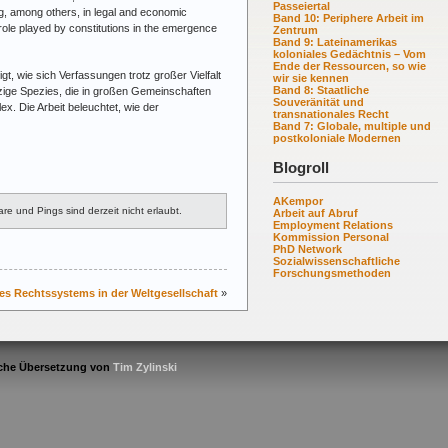
Passeiertal
g, among others, in legal and economic
Band 10: Periphere Arbeit im
 role played by constitutions in the emergence
Zentrum
Band 9: Lateinamerikas
koloniales Gedächtnis – Vom
Ende der Ressourcen, so wie
t, wie sich Verfassungen trotz großer Vielfalt
wir sie kennen
Band 8: Staatliche
nzige Spezies, die in großen Gemeinschaften
Souveränität und
x. Die Arbeit beleuchtet, wie der
transnationales Recht
Band 7: Globale, multiple und
postkoloniale Modernen
Blogroll
AKempor
 und Pings sind derzeit nicht erlaubt.
Arbeit auf Abruf
Employment Relations
Kommission Personal
PhD Network
Sozialwissenschaftliche
Forschungsmethoden
s Rechtssystems in der Weltgesellschaft
»
che Übersetzung von
Tim Zylinski