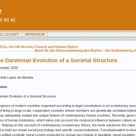
e
 et al.
ELLSCHAFT
IMPRESSUM
NGOs, the UN Security Council and Human Rights
Band 16: Die Ökonomisierung des Rechts – Die Entfremdung de
e Darwinian Evolution of a Societal Structure
ptember 2020
rtela Lopes de Almeida
ution
inian Evolution of a Societal Structure
gence of modern societies organised according to legal constitutions is an evolutionary puz
f living in large-scale, cooperative societies whose members are genetically unrelated individu
an adequately explain this unique feature of contemporary human societies. Recently, gene-c
e of human institutions, which takes into account the reciprocal influence between culture 
n. Relying on this account of contemporary evolutionary theory, this book advances the claim 
in both our innate social psychology and specific social institutions. Constitutionalism evolv
a unified symbolic moral system expected by human psychology in pluralistic moral societies. 