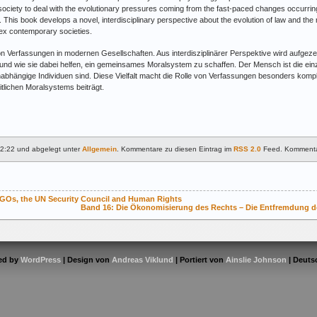
ociety to deal with the evolutionary pressures coming from the fast-paced changes occurrin
 This book develops a novel, interdisciplinary perspective about the evolution of law and the
ex contemporary societies.
on Verfassungen in modernen Gesellschaften. Aus interdisziplinärer Perspektive wird aufgezeig
 und wie sie dabei helfen, ein gemeinsames Moralsystem zu schaffen. Der Mensch ist die ei
nabhängige Individuen sind. Diese Vielfalt macht die Rolle von Verfassungen besonders komple
itlichen Moralsystems beiträgt.
12:22 und abgelegt unter
Allgemein
. Kommentare zu diesen Eintrag im
RSS 2.0
Feed. Kommentare
NGOs, the UN Security Council and Human Rights
Band 16: Die Ökonomisierung des Rechts – Die Entfremdung de
ed by
WordPress
| Design von
Andreas Viklund
| Portiert von
Ainslie Johnson
| Deuts