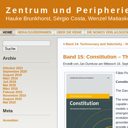
Zentrum und Peripheri
Hauke Brunkhorst, Sérgio Costa, Wenzel Matiaske
HOME
HERAUSGEBERINNEN
ÜBER DIE REIHE
DIE NOMOS VERLAGSGES
«
Band 14: Technocracy and Selectivity – 
Band 15: Constitution – Th
Archiv
Erstellt von Jan Dumkow am Mittwoch 16. Se
Oktober 2021
September 2020
Fábio Po
August 2019
März 2019
Constit
Juli 2018
Mai 2018
März 2016
The Darw
Februar 2015
November 2010
August 2010
The emer
Mai 2010
capable o
models c
Meta
emergenc
evolutio
Anmelden
grounded 
provide 