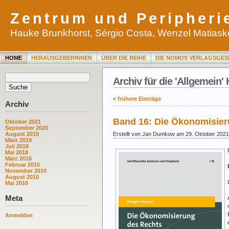
Zentrum und Peripheri
Hauke Brunkhorst, Sérgio Costa, Wenzel Matiaske
HOME
HERAUSGEBERINNEN
ÜBER DIE REIHE
DIE NOMOS VERLAGSGES
Archiv für die 'Allgemein'
« frühere Einträge
Archiv
Band 16: Die Ökonomisier
Oktober 2021
September 2020
Erstellt von Jan Dumkow am 29. Oktober 2021
August 2019
März 2019
Juli 2018
Mai 2018
März 2016
Februar 2015
November 2010
August 2010
Mai 2010
Meta
Anmelden