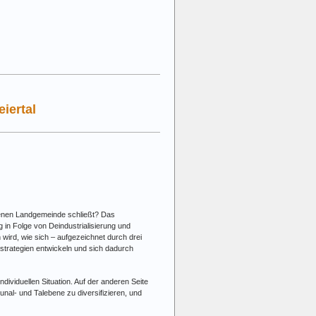
eiertal
egenen Landgemeinde schließt? Das
g in Folge von Deindustrialisierung und
 wird, wie sich – aufgezeichnet durch drei
strategien entwickeln und sich dadurch
ividuellen Situation. Auf der anderen Seite
al- und Talebene zu diversifizieren, und