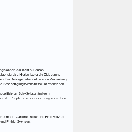
leichheit, der nicht nur durch
risiert ist. Hierbei lautet die Zielsetzung,
en. Die Beiträge behandeln u.a. die Ausweitung
he Beschäftigungsverhältnisse im öffentlichen
ualifizierter Solo-Selbstständiger im
in der Peripherie aus einer ethnographischen
lkesmann, Caroline Ruiner und Birgit Apitzsch,
 und Frithiof Svenson.