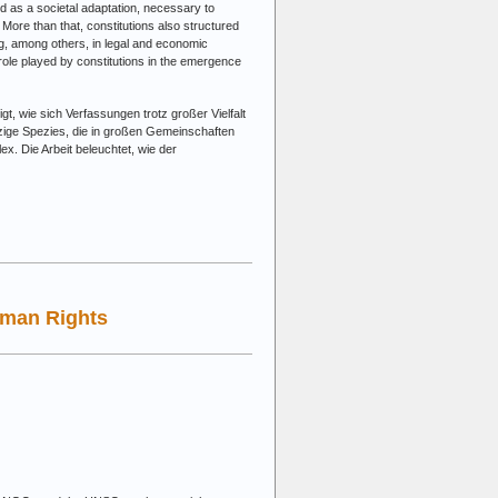
ed as a societal adaptation, necessary to
More than that, constitutions also structured
g, among others, in legal and economic
 role played by constitutions in the emergence
t, wie sich Verfassungen trotz großer Vielfalt
nzige Spezies, die in großen Gemeinschaften
x. Die Arbeit beleuchtet, wie der
uman Rights