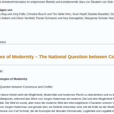
s Arbeitnehmerstatus im entgrenzten Betrieb und komplementär dazu zur Situation von Solo-S
rägen von
 Klug und Jörg Felfe; Christine Busch und Tim Vahle-Hinz; Sven Hauff; Daniela Rastetter; Dor
h Seibert und Oliver Vornfeld; Florian Schramm und Ines Kanngießer; Margarete Schuler-H
für
viert
Band
13:
Standards
es of Modernity – The National Question between C
guter
Arbeit
–
Disziplinäre
ic:
Positionen
und
ologies of Modernity
interdisziplinäre
Perspektiven
 Question between Consensus and Conflict
t dieser Arbeit steht die Möglichkeit, Modernität und modernes Recht zu überdenken und zu k
ittelpunkt, während das Werk von Jürgen Habermas ein weiteres Ziel und eine Möglichkeit fü
vität. Die Welt ist sozial, aber kann die moderne Welt den intersubjektiven Charakter unserer 
n Jürgen Habermas und gerade dort, wo Defizite erkennbar sind, tritt die Kritik an der Moder
Theorie von Carl Schmitt, die die Konzepte der liberalen Demokratie, Legitimität und Legalität 