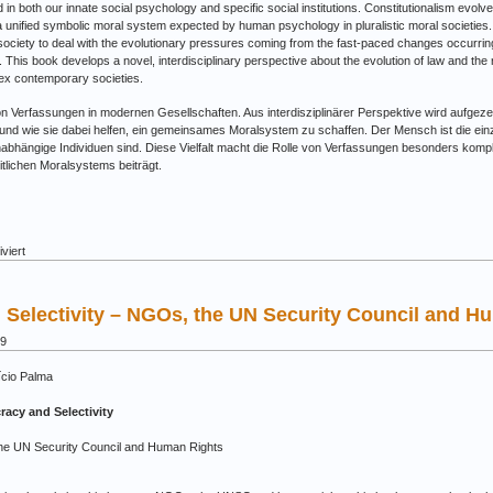
in both our innate social psychology and specific social institutions. Constitutionalism evolv
a unified symbolic moral system expected by human psychology in pluralistic moral societies. 
ociety to deal with the evolutionary pressures coming from the fast-paced changes occurrin
 This book develops a novel, interdisciplinary perspective about the evolution of law and the
ex contemporary societies.
on Verfassungen in modernen Gesellschaften. Aus interdisziplinärer Perspektive wird aufgezeig
 und wie sie dabei helfen, ein gemeinsames Moralsystem zu schaffen. Der Mensch ist die ei
nabhängige Individuen sind. Diese Vielfalt macht die Rolle von Verfassungen besonders komple
itlichen Moralsystems beiträgt.
für
viert
Band
15:
Constitution
 Selectivity – NGOs, the UN Security Council and H
–
The
19
Darwinian
Evolution
ício Palma
of
a
acy and Selectivity
Societal
Structure
e UN Security Council and Human Rights