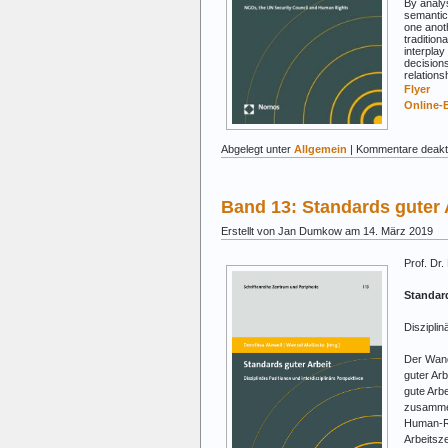
By analy
semantics
one anot
tradition
interplay
decision
relation
Flyer
Online-
Abgelegt unter
Allgemein
|
Kommentare deakti
Band 13: Standards guter A
Erstellt von Jan Dumkow am 14. März 2019
Prof. Dr.
Standard
Disziplin
Der Wand
guter Arb
gute Arbe
zusammen
Human-Re
Arbeitsz