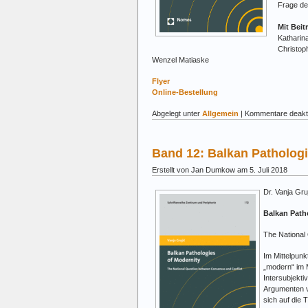
Frage de
Mit Beit
Katharina
Christop
Wenzel Matiaske
Flyer
Online-Bestellung
Abgelegt unter
Allgemein
|
Kommentare deakti
Band 12: Balkan Pathologi
Erstellt von Jan Dumkow am 5. Juli 2018
Dr. Vanja Gruj
Balkan Path
The National
Im Mittelpunk
„modern“ im M
Intersubjekti
Argumenten vo
sich auf die 