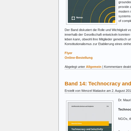
grounded 
provide 
modern s
systems.
of compl
Der Band diskutiert die Rolle und Wichtigkeit v
innerhalb der Gesellschaft entwickeln konnten
leben kann, obwohl ihre Mitglieder genetisch u
Konstitutionalismus zur Etablierung eines einhe
Flyer
Online-Bestellung
Abgelegt unter
Allgemein
|
Kommentare deakti
Band 14: Technocracy and
Erstellt von Wenzel Matiaske am 2. August 20
Dr. Maur
Technocr
NGOs, th