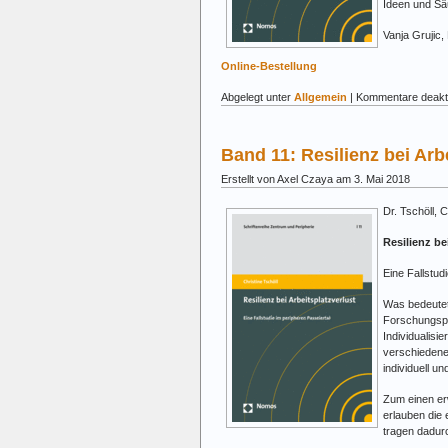
Ideen und Sä
Vanja Grujic,
Online-Bestellung
Abgelegt unter
Allgemein
|
Kommentare deakti
Band 11: Resilienz bei Arb
Erstellt von Axel Czaya am 3. Mai 2018
Dr. Tschöll, C
Resilienz be
Eine Fallstud
Was bedeutet
Forschungspro
Individualisi
verschiedene
individuell u
Zum einen erw
erlauben die
tragen dadurc