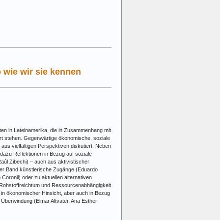
 wie wir sie kennen
iten in Lateinamerika, die in Zusammenhang mit
rt stehen. Gegenwärtige ökonomische, soziale
aus vielfältigen Perspektiven diskutiert. Neben
dazu Reflektionen in Bezug auf soziale
aúl Zibechi) – auch aus aktivistischer
der Band künstlerische Zugänge (Eduardo
 Coronil) oder zu aktuellen alternativen
a Rohstoffreichtum und Ressourcenabhängigkeit
 in ökonomischer Hinsicht, aber auch in Bezug
 Überwindung (Elmar Altvater, Ana Esther