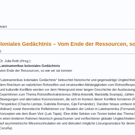
für
viert
Band
10:
Periphere
loniales Gedächtnis – Vom Ende der Ressourcen, so
Arbeit
im
5
Zentrum
Dr. Julia Roth (Hrsg.):
Lateinamerikas koloniales Gedächtnis
Vom Ende der Ressourcen, so wie wir sie kennen
“Lateinamerikas koloniales Gedächtnis“ beleuchtet historische und gegenwärtige Ungleichhe
dem Reichtum an natürlichen Rohstoffen und strukturellen Abhängigkeiten vom Rohstoffexpo
und kulturelle Konflikte werden vor dem Hintergrund einer langen Geschichte der Ausbeutung 
Expert/innen zum Thema Rohstoffextraktivismus (Mirta Antonelli, Maristella Svampa), zählen 
Bewegungen und alternative Kosmovisionen, die sich im Kontext dieser Konflikte formieren (R
Perspektive (Chacho Liempe, Gabriela Romano, Gipi Fernández). Darüber hinaus umfasst 
Molinari) sowie theoretische Reflektionen zur Situation der Linken in Lateinamerika (Fernando
Konzepten wie dem Buen Vivir (Luis Tapia). Eine dritte Sektion von Texten bettet das Them
in einen breiteren Rahmen historisch gewachsener und verflochtener globaler Ungleichheiten
auf asymmetrische Wissenszirkulation ein und diskutiert mögliche Lösungsansätze für deren
Ceceña).