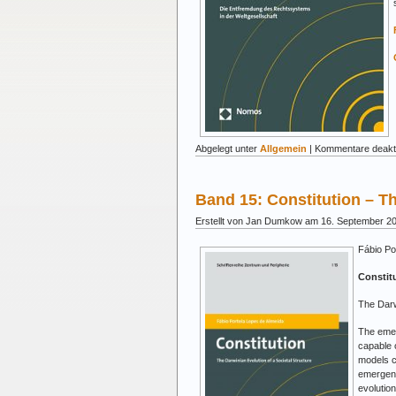
Abgelegt unter
Allgemein
|
Kommentare deakti
Band 15: Constitution – Th
Erstellt von Jan Dumkow am 16. September 2
Fábio Po
Constit
The Darw
The emer
capable o
models c
emergenc
evolutio