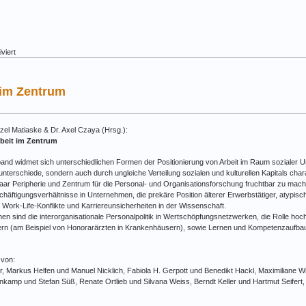
für
viert
Band
11:
Resilienz
 im Zentrum
bei
Arbeitsplatzverlust
–
Eine
zel Matiaske & Dr. Axel Czaya (Hrsg.):
Fallstudie
rbeit im Zentrum
im
peripheren
nd widmet sich unterschiedlichen Formen der Positionierung von Arbeit im Raum sozialer Ung
Passeiertal
erschiede, sondern auch durch ungleiche Verteilung sozialen und kulturellen Kapitals charakte
aar Peripherie und Zentrum für die Personal- und Organisationsforschung fruchtbar zu mach
häftigungsverhältnisse in Unternehmen, die prekäre Position älterer Erwerbstätiger, atypisc
 Work-Life-Konflikte und Karriereunsicherheiten in der Wissenschaft.
n sind die interorganisationale Personalpolitik in Wertschöpfungsnetzwerken, die Rolle hochq
ern (am Beispiel von Honorarärzten in Krankenhäusern), sowie Lernen und Kompetenzaufbau 
 von:
, Markus Helfen und Manuel Nicklich, Fabiola H. Gerpott und Benedikt Hackl, Maximiliane Wi
nkamp und Stefan Süß, Renate Ortlieb und Silvana Weiss, Berndt Keller und Hartmut Seifert,