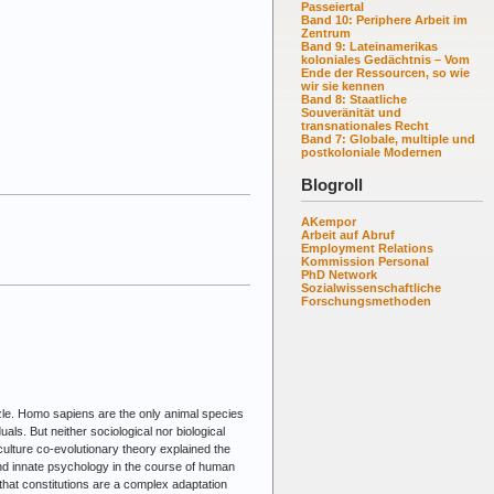
Passeiertal
Band 10: Periphere Arbeit im
Zentrum
Band 9: Lateinamerikas
koloniales Gedächtnis – Vom
Ende der Ressourcen, so wie
wir sie kennen
Band 8: Staatliche
Souveränität und
transnationales Recht
Band 7: Globale, multiple und
postkoloniale Modernen
Blogroll
AKempor
Arbeit auf Abruf
Employment Relations
Kommission Personal
PhD Network
Sozialwissenschaftliche
Forschungsmethoden
zle. Homo sapiens are the only animal species
als. But neither sociological nor biological
ulture co-evolutionary theory explained the
and innate psychology in the course of human
that constitutions are a complex adaptation