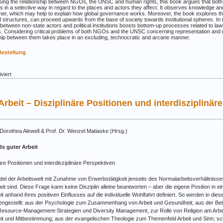
sing the relationship between NGOs, the UNSC and human rights, this book argues that b
 in a selective way in regard to the places and actors they affect. It observes knowledge and
her, which may help to explain how global governance works. Moreover, the book explores the
al structures, can proceed upwards from the base of society towards institutional spheres. In t
 between non-state actors and political institutions boosts bottom-up processes related to lawm
s. Considering critical problems of both NGOs and the UNSC concerning representation and 
ship between them takes place in an excluding, technocratic and arcane manner.
Bestellung
für
viert
Band
14:
Technocracy
rbeit – Disziplinäre Positionen und interdisziplinär
and
Selectivity
–
NGOs,
 Dorothea Alewell & Prof. Dr. Wenzel Matiaske (Hrsg.)
the
UN
s guter Arbeit
Security
Council
äre Positionen und interdisziplinäre Perspektiven
and
Human
el der Arbeitswelt mit Zunahme von Erwerbstätigkeit jenseits des Normalarbeitsverhältnisses
Rights
eit sind. Diese Frage kann keine Disziplin alleine beantworten – aber die eigene Position in ein
it anhand ihres positiven Einflusses auf die individuelle Wohlfahrt definiert. So werden in di
gestellt: aus der Psychologie zum Zusammenhang von Arbeit und Gesundheit; aus der Betri
source-Management-Strategien und Diversity Management, zur Rolle von Religion am Arbei
eit und Mitbestimmung; aus der evangelischen Theologie zum Themenfeld Arbeit und Sinn; sc