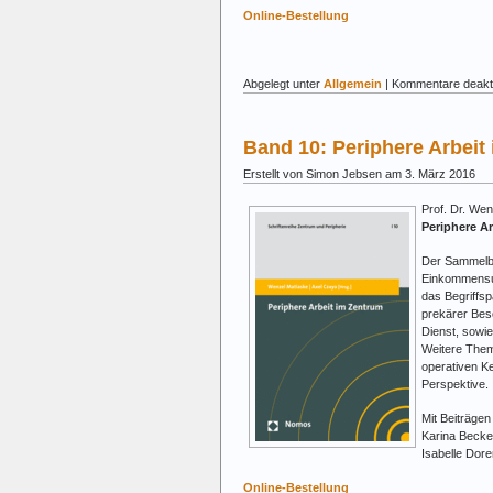
Online-Bestellung
Abgelegt unter
Allgemein
|
Kommentare deakti
Band 10: Periphere Arbeit
Erstellt von Simon Jebsen am 3. März 2016
Prof. Dr. Wen
Periphere A
Der Sammelba
Einkommensunt
das Begriffsp
prekärer Besc
Dienst, sowie
Weitere Theme
operativen K
Perspektive.
Mit Beiträgen
Karina Becker
Isabelle Dore
Online-Bestellung