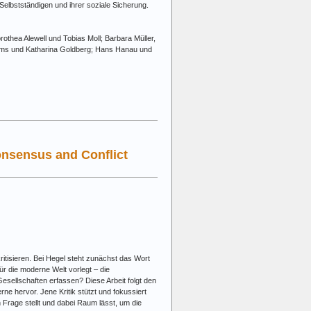
elbstständigen und ihrer soziale Sicherung.
othea Alewell und Tobias Moll; Barbara Müller,
arms und Katharina Goldberg; Hans Hanau und
onsensus and Conflict
ritisieren. Bei Hegel steht zunächst das Wort
r die moderne Welt vorlegt – die
Gesellschaften erfassen? Diese Arbeit folgt den
ne hervor. Jene Kritik stützt und fokussiert
in Frage stellt und dabei Raum lässt, um die