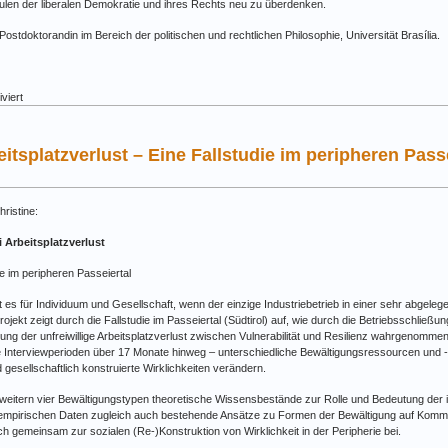
ulen der liberalen Demokratie und ihres Rechts neu zu überdenken.
 Postdoktorandin im Bereich der politischen und rechtlichen Philosophie, Universität Brasília.
für
viert
Band
12:
Balkan
eitsplatzverlust – Eine Fallstudie im peripheren Pass
Pathologies
of
Modernity
–
hristine:
The
National
i Arbeitsplatzverlust
Question
between
ie im peripheren Passeiertal
Consensus
and
 es für Individuum und Gesellschaft, wenn der einzige Industriebetrieb in einer sehr abgel
Conflict
jekt zeigt durch die Fallstudie im Passeiertal (Südtirol) auf, wie durch die Betriebsschließun
erung der unfreiwillige Arbeitsplatzverlust zwischen Vulnerabilität und Resilienz wahrgenommen
 Interviewperioden über 17 Monate hinweg – unterschiedliche Bewältigungsressourcen und -
nd gesellschaftlich konstruierte Wirklichkeiten verändern.
eitern vier Bewältigungstypen theoretische Wissensbestände zur Rolle und Bedeutung der ind
 empirischen Daten zugleich auch bestehende Ansätze zu Formen der Bewältigung auf Kommun
h gemeinsam zur sozialen (Re-)Konstruktion von Wirklichkeit in der Peripherie bei.