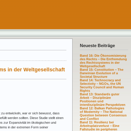
Neueste Beiträge
Band 16: Die Ökonomisierung
des Rechts – Die Entfremdung
des Rechtssystems in der
Weltgesellschaft
s in der Weltgesellschaft
Band 15: Constitution – The
Darwinian Evolution of a
Societal Structure
Band 14: Technocracy and
Selectivity – NGOs, the UN
Security Council and Human
Rights
Band 13: Standards guter
Arbeit – Disziplinäre
Positionen und
interdisziplinäre Perspektiven
Band 12: Balkan Pathologies
of Modernity – The National
 zu entwickeln, war er sich bewusst, dass
Question between Consensus
llt werden sollten. Diese Studie stellt einen
and Conflict
Band 11: Resilienz bei
s zur Expansivität im ökologischen und
Arbeitsplatzverlust – Eine
tems in der extremen Form seiner
Fallstudie im peripheren