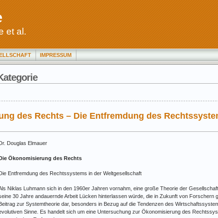
e
 et al.
ELLSCHAFT
IMPRESSUM
 Kategorie
ung des Rechts – Die Entfremdung des Rechtssystem
Dr. Douglas Elmauer
Die Ökonomisierung des Rechts
Die Entfremdung des Rechtssystems in der Weltgesellschaft
Als Niklas Luhmann sich in den 1960er Jahren vornahm, eine große Theorie der Gesellschaft
seine 30 Jahre andauernde Arbeit Lücken hinterlassen würde, die in Zukunft von Forschern gefü
Beitrag zur Systemtheorie dar, besonders in Bezug auf die Tendenzen des Wirtschaftssystem
evolutiven Sinne. Es handelt sich um eine Untersuchung zur Ökonomisierung des Rechtssys