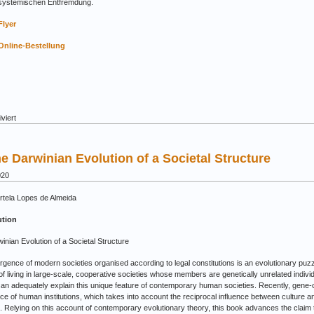
systemischen Entfremdung.
Flyer
Online-Bestellung
für
viert
Band
16:
Die
e Darwinian Evolution of a Societal Structure
Ökonomisierung
des
020
Rechts
–
rtela Lopes de Almeida
Die
Entfremdung
ution
des
Rechtssystems
inian Evolution of a Societal Structure
in
der
gence of modern societies organised according to legal constitutions is an evolutionary puz
Weltgesellschaft
f living in large-scale, cooperative societies whose members are genetically unrelated individu
an adequately explain this unique feature of contemporary human societies. Recently, gene-c
e of human institutions, which takes into account the reciprocal influence between culture 
n. Relying on this account of contemporary evolutionary theory, this book advances the claim 