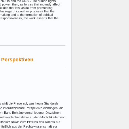
oth NGOs and the UNSC use human rights
 power, then, as forces that mutually affect
 idea that law, aside from permeating
his regard, its author proposes that the
aking and to the formation of political
responsiveness, the work asserts that the
e Perspektiven
 wirft die Frage auf, was heute Standards
e interdisziplinäre Perspektive einbringen, die
esem Band Beiträge verschiedener Disziplinen
ebswirtschaftslehre zu den Möglichkeiten von
tsplatz sowie zum Einfluss des Rechts auf
hließlich aus der Rechtswissenschaft zur