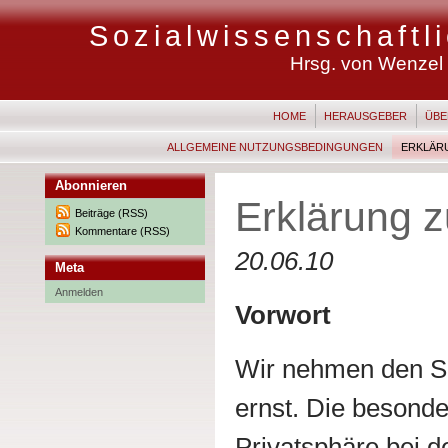
Sozialwissenschaft
Hrsg. von Wenzel M
HOME
HERAUSGEBER
ÜBE
ALLGEMEINE NUTZUNGSBEDINGUNGEN
ERKLÄR
Abonnieren
Erklärung 
Beiträge (RSS)
Kommentare (RSS)
20.06.10
Meta
Anmelden
Vorwort
Wir nehmen den Sc
ernst. Die besond
Privatsphäre bei d