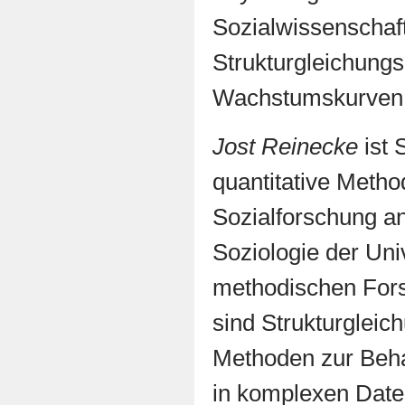
Sozialwissenschaft
Strukturgleichung
Wachstumskurven
Jost Reinecke
ist 
quantitative Meth
Sozialforschung an
Soziologie der Univ
methodischen For
sind Strukturgleic
Methoden zur Beha
in komplexen Date