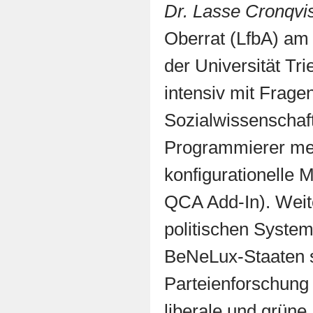
Dr. Lasse Cronqvi
Oberrat (LfbA) am 
der Universität Tri
intensiv mit Frage
Sozialwissenschaft
Programmierer me
konfigurationell
QCA Add-In). Weite
politischen Syste
BeNeLux-Staaten 
Parteienforschung
liberale und grüne 