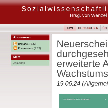
Sozialwissenschaft
Hrsg. von Wenzel M
HOME
HERAUSGEBER
ÜBE
Abonnieren
Neuerschein
Beiträge (RSS)
Kommentare (RSS)
durchgese
Meta
erweiterte 
Anmelden
Wachstums
19.06.24 (
Allgeme