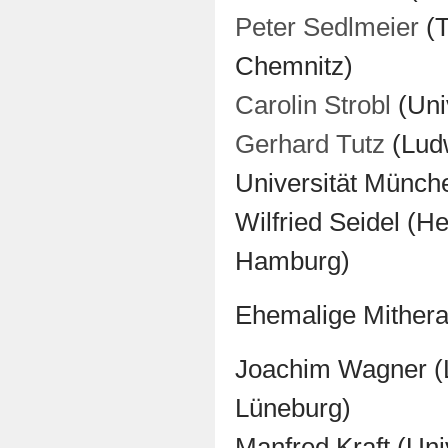
Peter Sedlmeier
(T
Chemnitz)
Carolin Strobl
(Univ
Gerhard Tutz
(Ludw
Universität Münch
Wilfried Seidel (H
Hamburg)
Ehemalige Mither
Joachim Wagner (L
Lüneburg)
Manfred Kraft (Uni