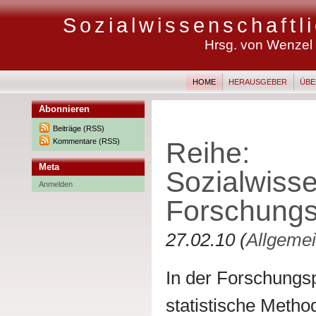
Sozialwissenschaft
Hrsg. von Wenzel M
HOME
HERAUSGEBER
ÜBE
Abonnieren
Beiträge (RSS)
Kommentare (RSS)
Reihe:
Meta
Sozialwisse
Anmelden
Forschung
27.02.10 (
Allgeme
In der Forschung
statistische Metho