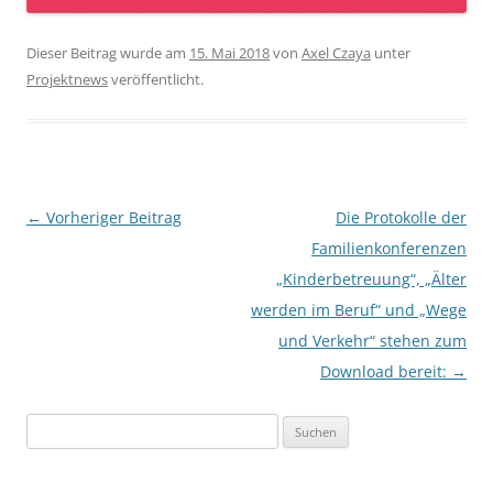
Dieser Beitrag wurde am
15. Mai 2018
von
Axel Czaya
unter
Projektnews
veröffentlicht.
Beitragsnavigation
←
Vorheriger Beitrag
Die Protokolle der
Familienkonferenzen
„Kinderbetreuung“, „Älter
werden im Beruf“ und „Wege
und Verkehr“ stehen zum
Download bereit:
→
Suchen
nach: