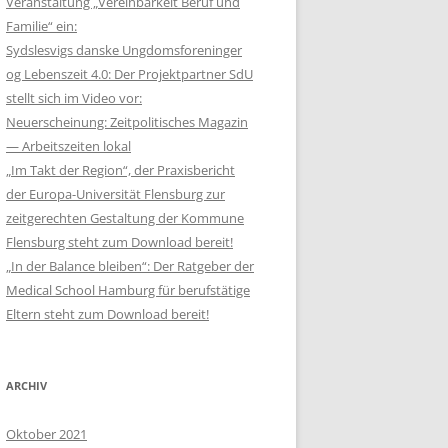
Veranstaltung „Vereinbarkeit Beruf und
Familie“ ein:
Sydslesvigs danske Ungdomsforeninger
og Lebenszeit 4.0: Der Projektpartner SdU
stellt sich im Video vor:
Neuerscheinung: Zeitpolitisches Magazin
— Arbeitszeiten lokal
„Im Takt der Region“, der Praxisbericht
der Europa-Universität Flensburg zur
zeitgerechten Gestaltung der Kommune
Flensburg steht zum Download bereit!
„In der Balance bleiben“: Der Ratgeber der
Medical School Hamburg für berufstätige
Eltern steht zum Download bereit!
ARCHIV
Oktober 2021